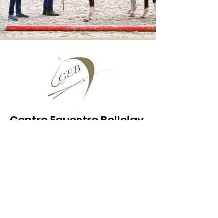
Centre Equestre Bellelay
Eva et Gérard Lachat
Le Domaine 3
2713 Belleley
+41 76 504 39 95
cheval-bellelay@bluewin.ch