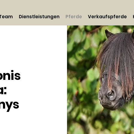
Team
Dienstleistungen
Pferde
Verkaufspferde
onis
a:
nys