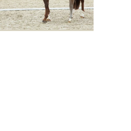
Centre Equestre Bellelay
Eva und Gérard Lachat
Le Domaine 3
2713 Bellelay
+41 76 504 39 95
cheval-bellelay@bluewin.ch